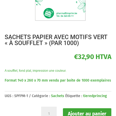
SACHETS PAPIER AVEC MOTIFS VERT
« À SOUFFLET » (PAR 1000)
€
32,90
HTVA
A soufflet, fond plat, impression une couleur.
Format 140 x 260 x 70 mm vendu par boite de 1000 exemplaires
UGS :
SPFPM-1
Catégorie :
Sachets
Étiquette :
tieredprincing
quantité
Ajouter au panier
de