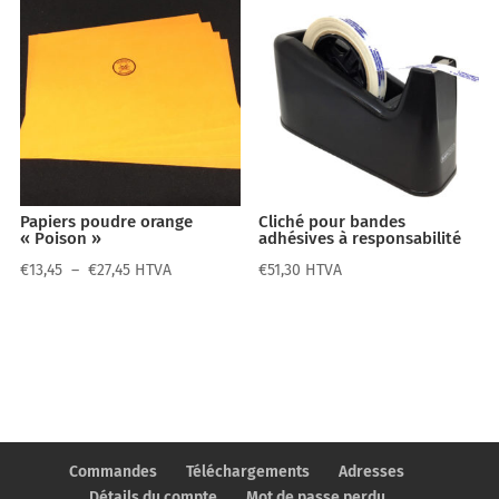
Papiers poudre orange
Cliché pour bandes
« Poison »
adhésives à responsabilité
Plage
€
13,45
–
€
27,45
HTVA
€
51,30
HTVA
de
prix :
€13,45
à
€27,45
Commandes
Téléchargements
Adresses
Détails du compte
Mot de passe perdu