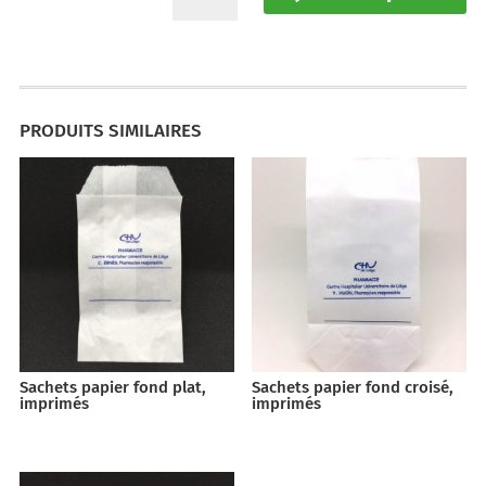
Sachets
papier
avec
motifs
vert
PRODUITS SIMILAIRES
"à
soufflet"
(par
1000)
Sachets papier fond plat,
Sachets papier fond croisé,
imprimés
imprimés