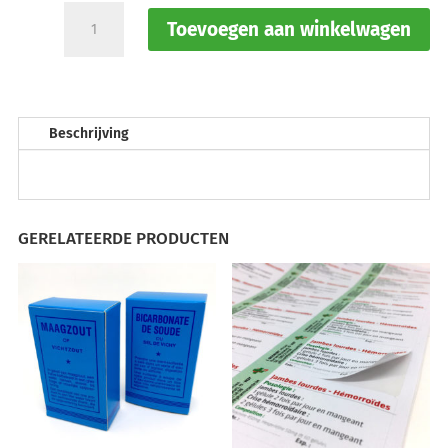
Papieren
Toevoegen aan winkelwagen
zakjes
met
vlakke
bodem
en
Beschrijving
print
(Copie)
aantal
GERELATEERDE PRODUCTEN