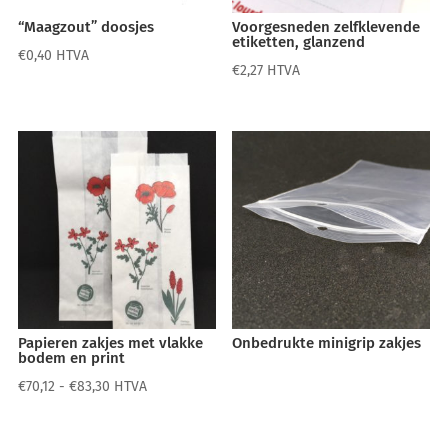
“Maagzout” doosjes
Voorgesneden zelfklevende
etiketten, glanzend
€
0,40
HTVA
€
2,27
HTVA
Papieren zakjes met vlakke
Onbedrukte minigrip zakjes
bodem en print
Prijsklasse:
€
70,12
-
€
83,30
HTVA
€70,12
tot