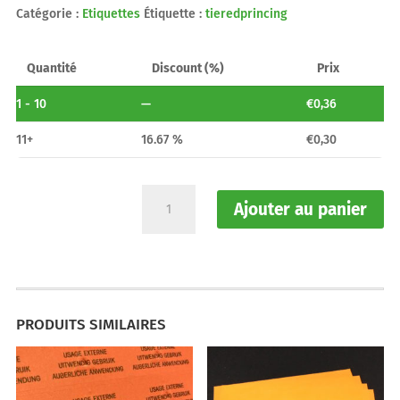
Catégorie :
Etiquettes
Étiquette :
tieredprincing
Quantité
Discount (%)
Prix
1 - 10
—
€
0,36
11+
16.67 %
€
0,30
quantité
Ajouter au panier
de
Etiquettes
pré-
imprimées
-
Texte
PRODUITS SIMILAIRES
standard