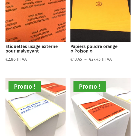
Etiquettes usage externe
Papiers poudre orange
pour malvoyant
« Poison »
Plage
€
2,86
HTVA
€
13,45
–
€
27,45
HTVA
de
prix :
€13,45
Promo !
Promo !
à
€27,45