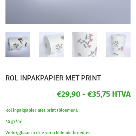
ROL INPAKPAPIER MET PRINT
Prijskl
€
29,90
-
€
35,75
HTVA
€29,90
tot
Rol inpakpapier met print (bloemen).
€35,75
45 gr/m²
Verkrijgbaar in drie verschillende breedtes.