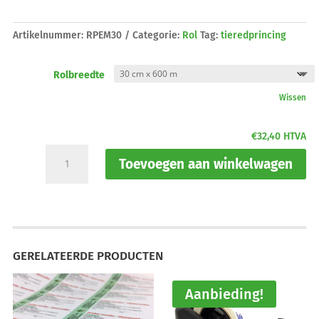
Artikelnummer:
RPEM30
Categorie:
Rol
Tag:
tieredprincing
Rolbreedte
Wissen
€
32,40
HTVA
Rol
Toevoegen aan winkelwagen
inpakpapier
met
print
aantal
GERELATEERDE PRODUCTEN
Aanbieding!