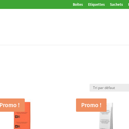
Boites
Etiquettes
Sachets
Promo !
Promo !