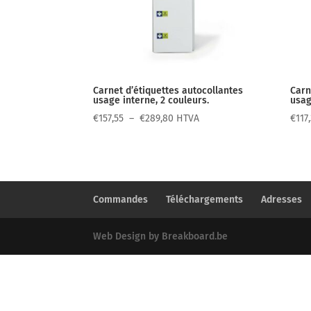
Carnet d’étiquettes autocollantes
Carn
usage interne, 2 couleurs.
usag
Plage
€
157,55
–
€
289,80
HTVA
€
117
de
prix :
€157,55
à
€289,80
Commandes
Téléchargements
Adresses
Web Design by Breakboard.be