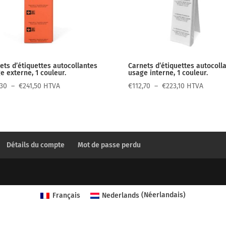
ets d’étiquettes autocollantes
Carnets d’étiquettes autocoll
e externe, 1 couleur.
usage interne, 1 couleur.
Plage
Plage
,30
–
€
241,50
HTVA
€
112,70
–
€
223,10
HTVA
de
de
prix :
prix :
€117,30
€112,70
à
à
€241,50
€223,10
Détails du compte
Mot de passe perdu
Français
Nederlands
(
Néerlandais
)