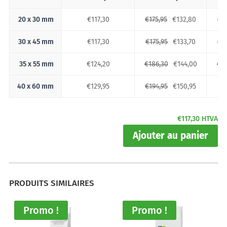
20 x 30 mm
€
117,30
€
175,95
€
132,80
€
2
30 x 45 mm
€
117,30
€
175,95
€
133,70
€
2
35 x 55 mm
€
124,20
€
186,30
€
144,00
€
2
40 x 60 mm
€
129,95
€
194,95
€
150,95
€
2
€
117,30
HTVA
Ajouter au panier
PRODUITS SIMILAIRES
Promo !
Promo !