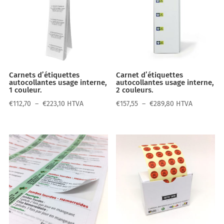
Carnets d’étiquettes
Carnet d’étiquettes
autocollantes usage interne,
autocollantes usage interne,
1 couleur.
2 couleurs.
Plage
Plage
€
112,70
–
€
223,10
HTVA
€
157,55
–
€
289,80
HTVA
de
de
prix :
prix :
€112,70
€157,55
à
à
€223,10
€289,80