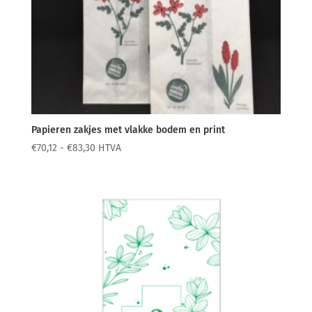
Papieren zakjes met vlakke bodem en print
Prijsklasse:
€
70,12
-
€
83,30
HTVA
€70,12
tot
€83,30