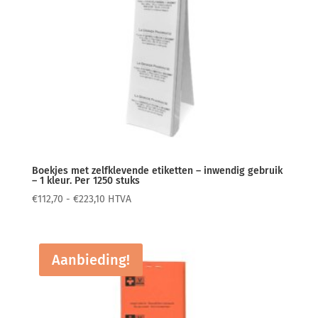
Boekjes met zelfklevende etiketten – inwendig gebruik
– 1 kleur. Per 1250 stuks
Prijsklasse:
€
112,70
-
€
223,10
HTVA
€112,70
tot
€223,10
Aanbieding!