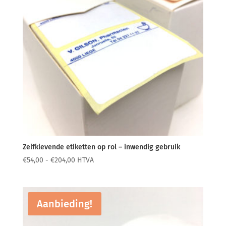
Zelfklevende etiketten op rol – inwendig gebruik
Prijsklasse:
€
54,00
-
€
204,00
HTVA
€54,00
tot
€204,00
Aanbieding!