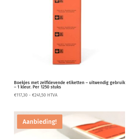
Boekjes met zelfklevende etiketten – uitwendig gebruik
– 1 kleur. Per 1250 stuks
Prijsklasse:
€
117,30
-
€
241,50
HTVA
€117,30
tot
€241,50
Aanbieding!