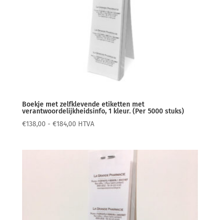
Boekje met zelfklevende etiketten met
verantwoordelijkheidsinfo, 1 kleur. (Per 5000 stuks)
Prijsklasse:
€
138,00
-
€
184,00
HTVA
€138,00
tot
€184,00