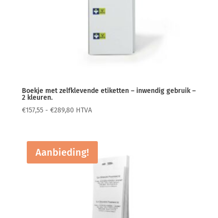
Boekje met zelfklevende etiketten – inwendig gebruik –
2 kleuren.
Prijsklasse:
€
157,55
-
€
289,80
HTVA
€157,55
tot
€289,80
Aanbieding!