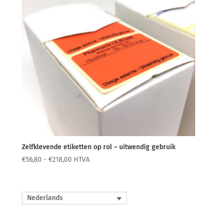
Zelfklevende etiketten op rol – uitwendig gebruik
Prijsklasse:
€
56,80
-
€
218,00
HTVA
€56,80
tot
€218,00
Nederlands