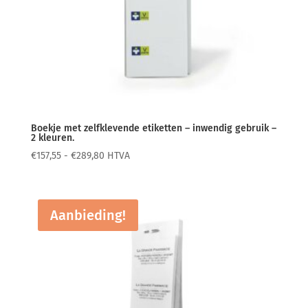
Boekje met zelfklevende etiketten – inwendig gebruik –
2 kleuren.
Prijsklasse:
€
157,55
-
€
289,80
HTVA
€157,55
tot
€289,80
Aanbieding!