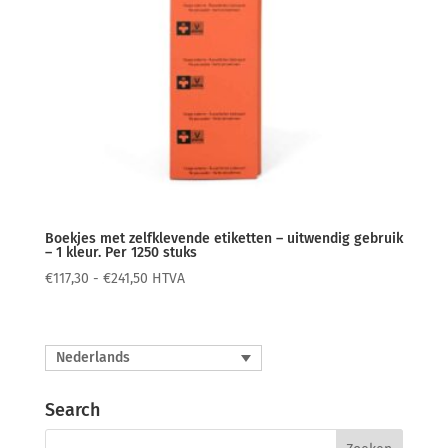
Boekjes met zelfklevende etiketten – uitwendig gebruik
– 1 kleur. Per 1250 stuks
Prijsklasse:
€
117,30
-
€
241,50
HTVA
€117,30
tot
€241,50
Nederlands
Search