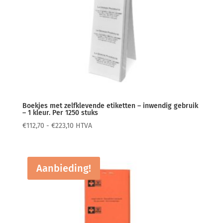
Boekjes met zelfklevende etiketten – inwendig gebruik
– 1 kleur. Per 1250 stuks
Prijsklasse:
€
112,70
-
€
223,10
HTVA
€112,70
tot
€223,10
Aanbieding!