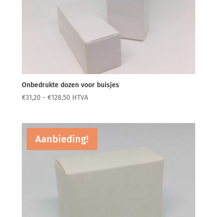
Onbedrukte dozen voor buisjes
Prijsklasse:
€
31,20
-
€
128,50
HTVA
€31,20
tot
€128,50
Aanbieding!