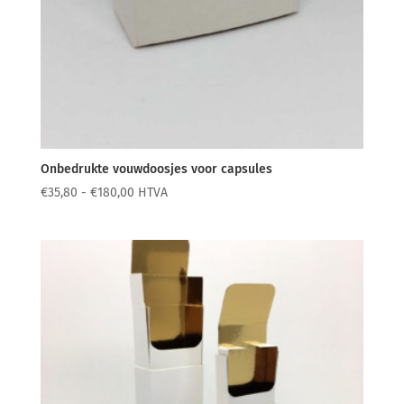
Onbedrukte vouwdoosjes voor capsules
Prijsklasse:
€
35,80
-
€
180,00
HTVA
€35,80
tot
€180,00