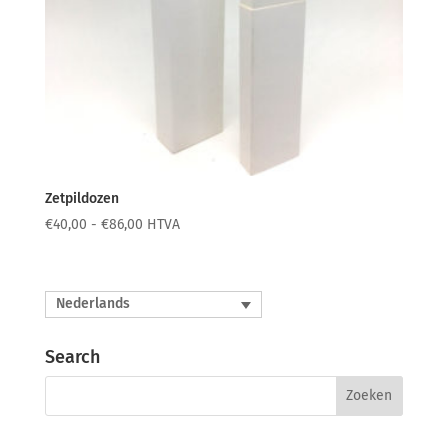
Zetpildozen
Prijsklasse:
€
40,00
-
€
86,00
HTVA
€40,00
tot
€86,00
Nederlands
Search