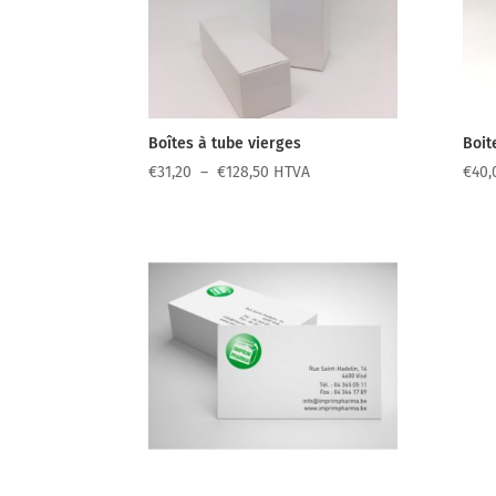
Boîtes à tube vierges
Boit
Plage
€
31,20
–
€
128,50
HTVA
€
40,
de
prix :
€31,20
à
€128,50