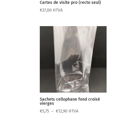
Cartes de visite pro (recto seul)
€
37,00
HTVA
Sachets cellophane fond croisé
vierges
Plage
€
5,75
–
€
12,90
HTVA
de
prix :
€5,75