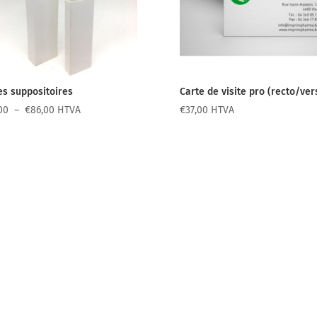
es suppositoires
Carte de visite pro (recto/ver
Plage
00
–
€
86,00
HTVA
€
37,00
HTVA
de
prix :
€40,00
à
€86,00