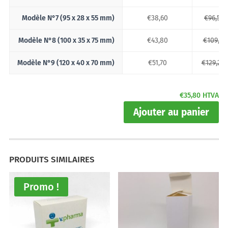
Modèle N°7 (95 x 28 x 55 mm)
€
38,60
€
96,50
Modèle N°8 (100 x 35 x 75 mm)
€
43,80
€
109,50
Modèle N°9 (120 x 40 x 70 mm)
€
51,70
€
129,25
€
35,80
HTVA
Ajouter au panier
PRODUITS SIMILAIRES
Promo !