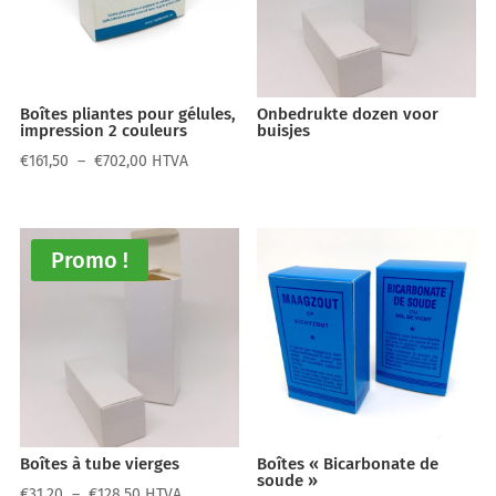
Boîtes pliantes pour gélules,
Onbedrukte dozen voor
impression 2 couleurs
buisjes
Plage
€
161,50
–
€
702,00
HTVA
de
prix :
€161,50
Promo !
à
€702,00
Boîtes à tube vierges
Boîtes « Bicarbonate de
soude »
Plage
€
31,20
–
€
128,50
HTVA