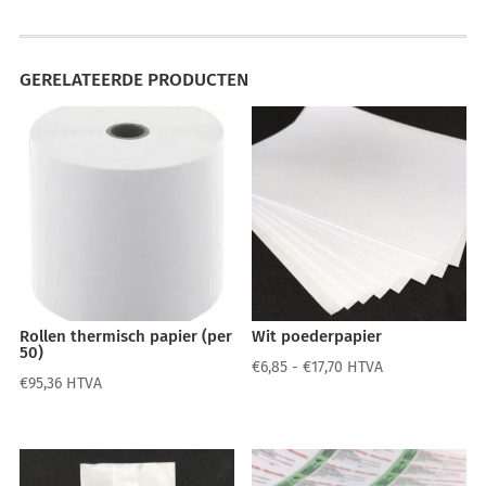
GERELATEERDE PRODUCTEN
Rollen thermisch papier (per
Wit poederpapier
50)
Prijsklasse:
€
6,85
-
€
17,70
HTVA
€
95,36
HTVA
€6,85
tot
€17,70