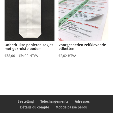
Onbedrukte papieren zakjes
Voorgesneden zelfklevende
met gekruiste bodem
etiketten
Prijsklasse:
€
38,00
-
€
74,00
HTVA
€
2,02
HTVA
€38,00
tot
€74,00
Bestelling
Téléchargements
Adresses
Détails du compte
Mot de passe perdu