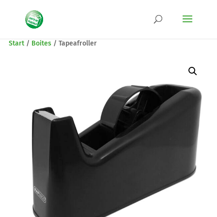
Start
/
Boites
/
Tapeafroller