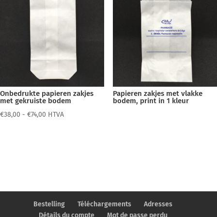
Onbedrukte papieren zakjes
Papieren zakjes met vlakke
met gekruiste bodem
bodem, print in 1 kleur
Prijsklasse:
€
38,00
-
€
74,00
HTVA
€38,00
tot
€74,00
Bestelling
Téléchargements
Adresses
Détails du compte
Mot de passe perdu