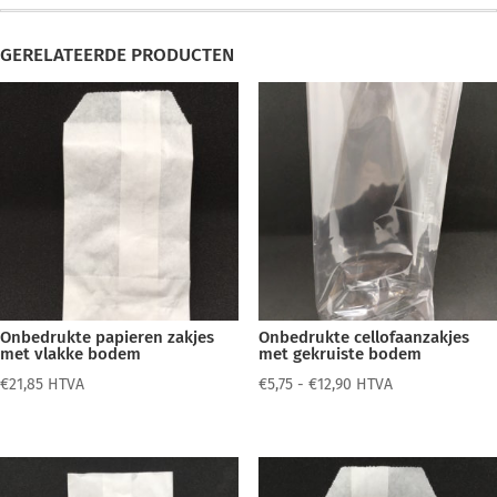
GERELATEERDE PRODUCTEN
Onbedrukte papieren zakjes
Onbedrukte cellofaanzakjes
met vlakke bodem
met gekruiste bodem
Prijsklasse:
€
21,85
HTVA
€
5,75
-
€
12,90
HTVA
€5,75
tot
€12,90