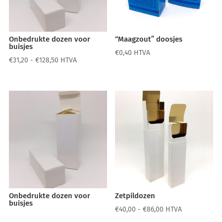
Onbedrukte dozen voor
“Maagzout” doosjes
buisjes
€
0,40
HTVA
Prijsklasse:
€
31,20
-
€
128,50
HTVA
€31,20
tot
€128,50
Onbedrukte dozen voor
Zetpildozen
buisjes
Prijsklasse:
€
40,00
-
€
86,00
HTVA
€40,00