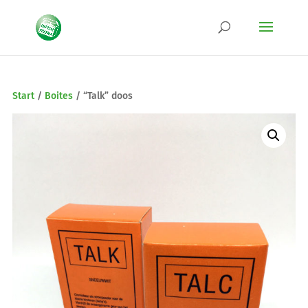
Start
/
Boites
/
“Talk” doos