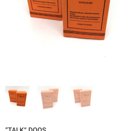
“TALK” DOOS