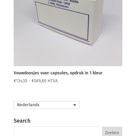
Vouwdoosjes voor capsules, opdruk in 1 kleur
Prijsklasse:
€
134,55
-
€
589,80
HTVA
€134,55
tot
€589,80
Nederlands
Search