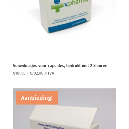
Vouwdoosjes voor capsules, bedrukt met 2 kleuren
Prijsklasse:
€
161,50
-
€
702,00
HTVA
€161,50
tot
€702,00
Aanbieding!