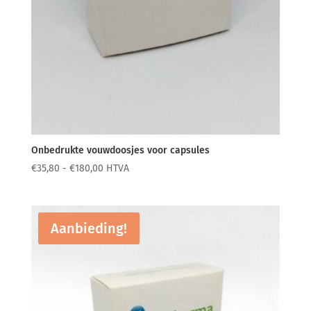
Onbedrukte vouwdoosjes voor capsules
Prijsklasse:
€
35,80
-
€
180,00
HTVA
€35,80
tot
€180,00
Aanbieding!