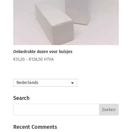
Onbedrukte dozen voor buisjes
Prijsklasse:
€
31,20
-
€
128,50
HTVA
€31,20
tot
€128,50
Nederlands
Search
Recent Comments