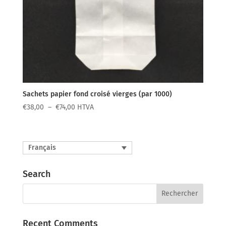
Sachets papier fond croisé vierges (par 1000)
Plage
€
38,00
–
€
74,00
HTVA
de
prix :
€38,00
Français
à
€74,00
Search
Recent Comments