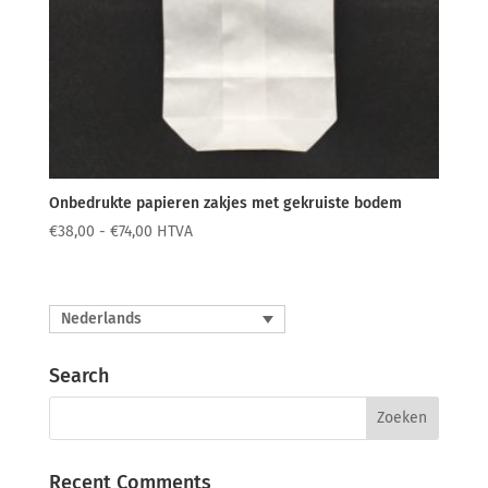
Onbedrukte papieren zakjes met gekruiste bodem
Prijsklasse:
€
38,00
-
€
74,00
HTVA
€38,00
tot
€74,00
Nederlands
Search
Recent Comments