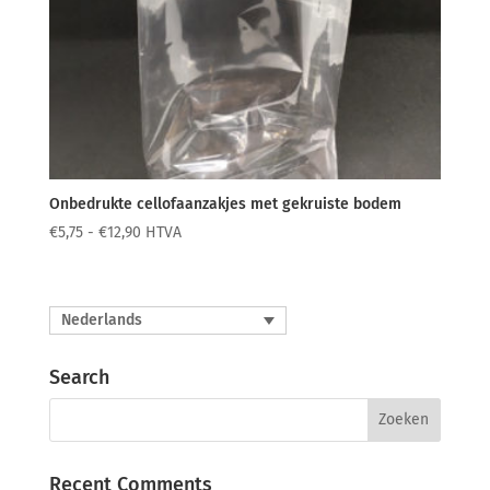
Onbedrukte cellofaanzakjes met gekruiste bodem
Prijsklasse:
€
5,75
-
€
12,90
HTVA
€5,75
tot
€12,90
Nederlands
Search
Recent Comments