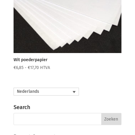
Wit poederpapier
Prijsklasse:
€
6,85
-
€
17,70
HTVA
€6,85
tot
€17,70
Nederlands
Search