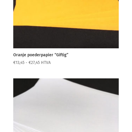
Oranje poederpapier “Giftig”
Prijsklasse:
€
13,45
-
€
27,45
HTVA
€13,45
tot
€27,45