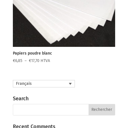
Papiers poudre blanc
Plage
€
6,85
–
€
17,70
HTVA
de
prix :
€6,85
Français
à
€17,70
Search
Recent Comments