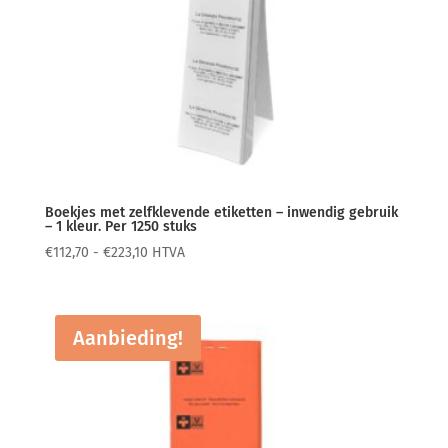
Boekjes met zelfklevende etiketten – inwendig gebruik
– 1 kleur. Per 1250 stuks
Prijsklasse:
€
112,70
-
€
223,10
HTVA
€112,70
tot
€223,10
Aanbieding!