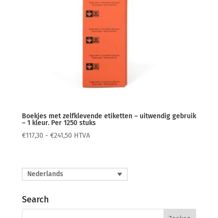
Boekjes met zelfklevende etiketten – uitwendig gebruik
– 1 kleur. Per 1250 stuks
Prijsklasse:
€
117,30
-
€
241,50
HTVA
€117,30
tot
€241,50
Nederlands
Search