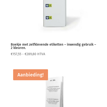
Boekje met zelfklevende etiketten – inwendig gebruik –
2 kleuren.
Prijsklasse:
€
157,55
-
€
289,80
HTVA
€157,55
tot
€289,80
Aanbieding!