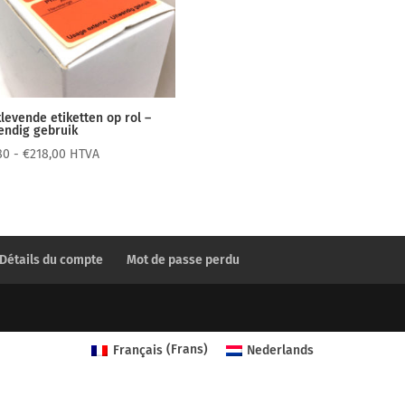
klevende etiketten op rol –
endig gebruik
Prijsklasse:
80
-
€
218,00
HTVA
€56,80
tot
€218,00
Détails du compte
Mot de passe perdu
Français
(
Frans
)
Nederlands