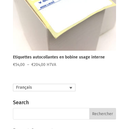
Etiquettes autocollantes en bobine usage interne
Plage
€
54,00
–
€
204,00
HTVA
de
prix :
€54,00
Français
à
€204,00
Search