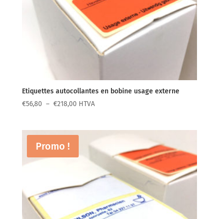
Etiquettes autocollantes en bobine usage externe
Plage
€
56,80
–
€
218,00
HTVA
de
prix :
€56,80
Promo !
à
€218,00